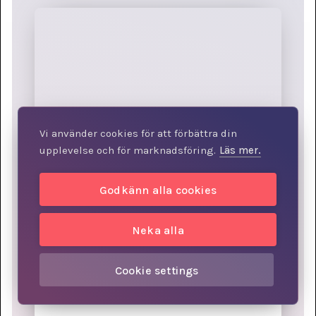
Vi använder cookies för att förbättra din
upplevelse och för marknadsföring.
Läs mer.
4
min
Godkänn alla cookies
Two powerful nudging principles
for designing management
Neka alla
programs
Cookie settings
NUDGING
LEDARPROGRAM