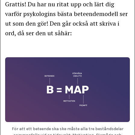
Grattis! Du har nu ritat upp och lärt dig
varför psykologins bästa beteendemodell ser
ut som den gör! Den går också att skriva i
ord, då ser den ut såhär:
För att ett beteende ska ske måste alla tre beståndsdelar